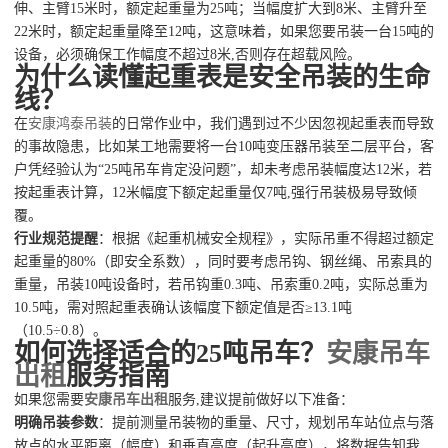
伸、主臂15米时，额定起重量为25吨；当幅度扩大到8米、主臂升至
22米时，额定起重量降至12吨，这意味着，如果您要吊装一台15吨的
设备，必须确保工作幅度不超过8米,否则存在超载风险。
为什么读懂起重表是安全吊装的生命
线？
在
安康鸿泰吊装
的日常作业中，我们遇到过不少因忽视起重表而导致
的事故隐患，比如某工地需要将一台10吨变压器吊装至二层平台，客
户凭经验认为“25吨吊车肯定没问题”，却未考虑吊装幅度达12米，若
按起重表计算，12米幅度下额定起重量仅7吨,强行吊装极易导致倾
覆。
行业规范提醒
：根据《起重机械安全规程》，实际吊重不得超过额定
起重量的80%（即安全系数），同时要考虑吊钩、钢丝绳、吊索具的
重量，吊装10吨设备时，若吊钩重0.3吨、吊索重0.2吨，实际总重为
10.5吨，需对照起重表确认该幅度下额定值是否≥13.1吨
（10.5÷0.8）。
如何选择适合的25吨吊车？
安康吊车
出租
服务指南
如果您需要
安康吊车出租
服务,建议提前做好以下准备：
明确吊装参数
：提前测量吊装物的重量、尺寸，规划吊车站位点与落
放点的水平距离（幅度）和垂直高度（起升高度），将数据告知我