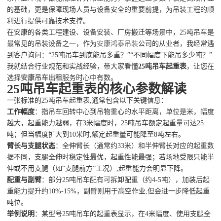
的基础，更是保障现场人员与设备安全的重要前提，为吊装工程的顺
利进行提供可靠技术支撑。
在安康的各类工程建设、设备安装、厂房搬迁等场景中，25吨吊车是
最常见的吊装设备之一，作为
安康鸿泰吊装
公司的从业者，我经常遇
到客户询问：“25吨吊车到底能吊多重？”“不同幅度下能吊多少吨？”
我就结合行业规范和实战经验，带大家看懂
25吨吊车起重表
，让您在
选择
安康吊车出租
服务时心中有数。
25吨吊车起重表的核心参数解读
一张标准的25吨吊车起重表,通常包含以下关键信息：
工作幅度
：指吊车回转中心到吊物重心的水平距离，单位是米，幅度
越大，起重能力越弱，在3米幅度时，25吨吊车额定起重量可达25
吨；但当幅度扩大到10米时,额定起重量可能降至8吨左右。
臂长与支腿状态
：全伸臂长（通常约33米）和半伸臂长对应的起重数
据不同，支腿全伸时稳定性最优，起重性能最强；若场地受限只能半
伸或不用支腿（如“支腿前方”工况）,起重能力会明显下降。
配重与副臂
：部分25吨吊车配有可拆卸配重（约4-5吨），加装后起
重能力提升约10%-15%，副臂则用于高空作业,但会进一步降低起重
吨位。
举例说明
：某型号25吨吊车的起重表显示，在4米幅度、使用支腿全