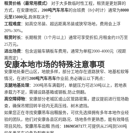
租赁价格（最常用模式）
对于大多数临时性工程，租赁是更划算的
方式，在安康地区，
200吨汽车吊车
的台班费（8小时计）通常为
8000
元至15000元
,具体取决于：
工程难度
：如高空吊装、超远距离吊装或狭窄场地，费用会上浮
20%-30%。
租赁时长
：长期租赁（1个月以上）通常可享受折扣,月租金约19万至
25万元。
进出场费
：包含运输车辆板车费用，通常为单程2000-4000元（视距
离而定）。
安康本地市场的特殊注意事项
安康地处秦巴山区，地貌多样，部分工地存在道路狭窄、地基松软等
情况，在进行
200吨汽车吊车
作业前,务必确认以下两点：
支腿地基处理
：200吨吊车满载时，单腿压力可达50吨以上，若地表
承载力不足，需铺设路基箱或钢板,防止侧翻。
高空障碍物
：安康部分老城区或山区管路密集，建议提前进行现场勘
查，确保吊臂回转半径内无高压线、树木遮挡。
如果您正在寻找
安康吊车出租
服务，可优先选择拥有多年本地作业经
验的团队，他们对安康各县区的路况、场地条件更熟悉，能有效降低
项目风险。
安康吊车出租
热线：
18690507177
,可提供从25吨到500吨