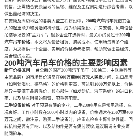
转售，还需结合安康当地的运输、维保及工程周期进行综合考量，以
做出最经济的决策。
在安康及周边地区的各类大型工程建设中，
200吨汽车吊车
凭借其强
大的起重能力和灵活的机动性，成为桥梁架设、厂房安装、风电设备
吊装等场景的“主力军”，很多企业在选择时，最关心的莫过于
200吨
汽车吊车价格
，本文将从设备租赁、购买成本、使用场景等多个维
度，为您提供一个全面、实用的价格参考指南，帮助您做出最经济、
最合理的决策。
200吨汽车吊车价格的主要影响因素
新车价格区间
一台全新的国产200吨汽车吊车（如徐工、中联重科等
主流品牌）的市场售价通常在
600万至800万元人民币
之间，进口品牌
（如利勃海尔、德马格）的价格则更高，可达到
1000万元以上
，价格
差异主要源于品牌溢价、核心部件（如发动机、液压系统）的进口化
率、以及随车附带的副臂、配重等配置。
二手设备价格
对于预算有限的企业，二手200吨吊车是常见选择，车
况良好、工作小时数在5000小时以内的设备，价格通常在
250万至400
万元
之间，需注意，购买二手设备时，应重点检查主臂伸缩性能、回
转机构是否有异响、以及结构件是否有疲劳裂纹,建议聘请专业技师
随同验车。