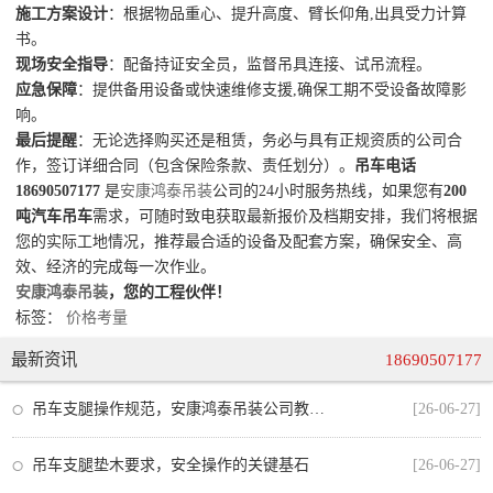
施工方案设计
：根据物品重心、提升高度、臂长仰角,出具受力计算
书。
现场安全指导
：配备持证安全员，监督吊具连接、试吊流程。
应急保障
：提供备用设备或快速维修支援,确保工期不受设备故障影
响。
最后提醒
：无论选择购买还是租赁，务必与具有正规资质的公司合
作，签订详细合同（包含保险条款、责任划分）。
吊车电话
18690507177
是
安康鸿泰吊装
公司的24小时服务热线，如果您有
200
吨汽车吊车
需求，可随时致电获取最新报价及档期安排，我们将根据
您的实际工地情况，推荐最合适的设备及配套方案，确保安全、高
效、经济的完成每一次作业。
安康鸿泰吊装
，您的工程伙伴！
标签：
价格考量
最新资讯
18690507177
吊车支腿操作规范，安康鸿泰吊装公司教你安全作业的每一步
[26-06-27]
吊车支腿垫木要求，安全操作的关键基石
[26-06-27]