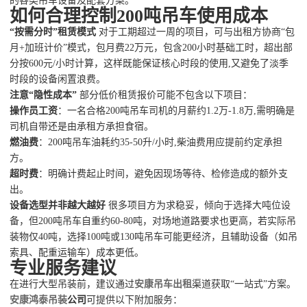
的各类吊车设备及配套方案。
如何合理控制200吨吊车使用成本
“按需分时”租赁模式
对于工期超过一周的项目，可与出租方协商“包
月+加班计价”模式，包月费22万元，包含200小时基础工时，超出部
分按600元/小时计算，这样既能保证核心时段的使用,又避免了淡季
时段的设备闲置浪费。
注意“隐性成本”
部分低价租赁报价可能不包含以下项目：
操作员工资
：一名合格200吨吊车司机的月薪约1.2万-1.8万,需明确是
司机自带还是由承租方承担食宿。
燃油费
：200吨吊车油耗约35-50升/小时,柴油费用应提前约定承担
方。
超时费
：明确计费起止时间，避免因现场等待、检修造成的额外支
出。
设备选型并非越大越好
很多项目方为求稳妥，倾向于选择大吨位设
备，但200吨吊车自重约60-80吨，对场地道路要求也更高，若实际吊
装物仅40吨，选择100吨或130吨吊车可能更经济，且辅助设备（如吊
索具、配重运输车）成本更低。
专业服务建议
在进行大型吊装前，建议通过
安康吊车出租
渠道获取“一站式”方案。
安康鸿泰吊装
公司
可提供以下附加服务：