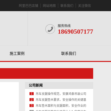
阿里巴巴店铺
网站地图
联系我们
关注微信
服务热线
18690507177
施工案例
联系我们
公司新闻
吊车支腿操作规范，安康鸿泰吊装公司
教你安全作业的每一步
吊车支腿垫木要求，安全操作的关键基
石
吊车垫木面积与支腿面积，安全作业的