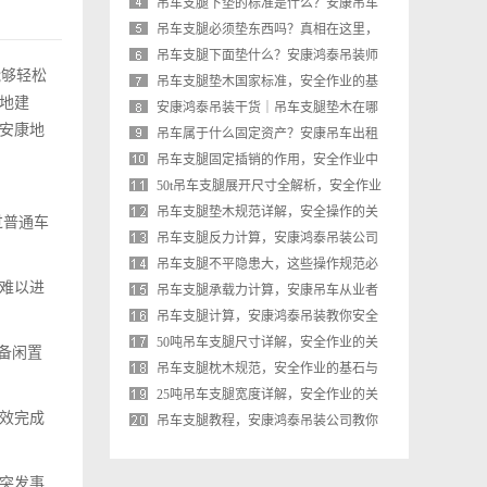
基石与规范
吊车支腿下垫的标准是什么？安康吊车
出租师傅教你正确操作
吊车支腿必须垫东西吗？真相在这里，
安全操作不可忽视
吊车支腿下面垫什么？安康鸿泰吊装师
能够轻松
傅教你正确选择垫板，安全又合规
吊车支腿垫木国家标准，安全作业的基
地建
石与安康吊车出租的合规操作
安康鸿泰吊装干货｜吊车支腿垫木在哪
安康地
里买？从业者手把手教你选对不踩坑
吊车属于什么固定资产？安康吊车出租
从业者详解分类与账务处理
吊车支腿固定插销的作用，安全作业中
不可或缺的保险栓
50t吊车支腿展开尺寸全解析，安全作业
的基石与实战经验
吊车支腿垫木规范详解，安全操作的关
过普通车
键一步
吊车支腿反力计算，安康鸿泰吊装公司
的专业经验分享
吊车支腿不平隐患大，这些操作规范必
难以进
须牢记
吊车支腿承载力计算，安康吊车从业者
的安全必修课
吊车支腿计算，安康鸿泰吊装教你安全
作业的核心要点
50吨吊车支腿尺寸详解，安全作业的关
备闲置
键参数与操作规范
吊车支腿枕木规范，安全作业的基石与
安康鸿泰吊装实操指南
25吨吊车支腿宽度详解，安全作业的关
效完成
键参数
吊车支腿教程，安康鸿泰吊装公司教你
安全操作，避免倾覆风险
突发事