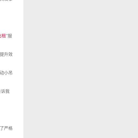
出租
”服
提升效
动小吊
告诉我
了严格