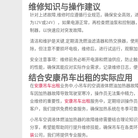
维修知识与操作建议
针对上述故障,维修时应遵循行业规范，确保安全高效，
为12V或24V），如果电源正常，再检查燃油泵和控制
制器，以快速应对突发故障。
清洁和维护是关键,定期清洗燃油滤清器和热交换器，使
除，但注意不要损坏电极，维修后，进行试运行，观察加
安全注意事项：维修前务必断开电源和燃油供应，防止触
的性能，确保其能应对实际作业需求，记录维修日志，便
结合
安康吊车出租
的实际应用
在
安康吊车出租
业务中,小吊车的空调液体燃油加热器故
车因加热器故障导致驾驶室寒冷，操作员无法集中精力，
业维修的重要性，
安康吊车出租
服务中，定期培训操作员
客户，我们提供免费检查服务，确保加热系统在冬季可靠
小吊车空调液体燃油加热器的故障维修需要结合理论知识
分享，希望能帮助同行提升维修技能，确保吊车在各类环
装
公司，我们将提供专业服务。