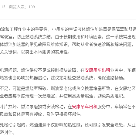
-15
浏览人次：
109
物流和工程作业中的重要性，小吊车的空调液体燃油加热器是保障驾驶舒
驾驶室，防止燃油系统冻结，由于长期使用和环境因素，这一系统常出现
体燃油加热器的常见故障及维修知识，帮助从业者快速诊断和解决问题，
关关键词，以突出本地服务的实用性。
电源问题、燃油供应不足或控制模块故障，在
安康吊车出租
业务中，车辆
堵塞也会影响加热器启动，建议定期检查燃油系统，确保油路畅通。
不足，可能是燃烧室积碳、燃油泵老化或热交换器堵塞所致，在安康地区
业者应每季度清理一次燃烧室，并使用高质量燃油，避免杂质堆积。
叶片损坏、燃油泵磨损或安装松动，在
安康吊车出租
服务中，车辆常在不
风扇和泵体是否有裂纹，及时更换损坏部件。
处松动引起的，燃油泄漏不仅影响加热性能，还可能引发安全隐患，从业
密封件。