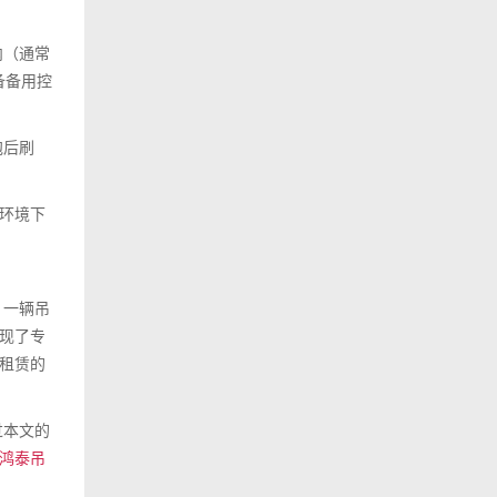
内（通常
备备用控
泡后刷
环境下
，一辆吊
现了专
租赁的
过本文的
鸿泰吊