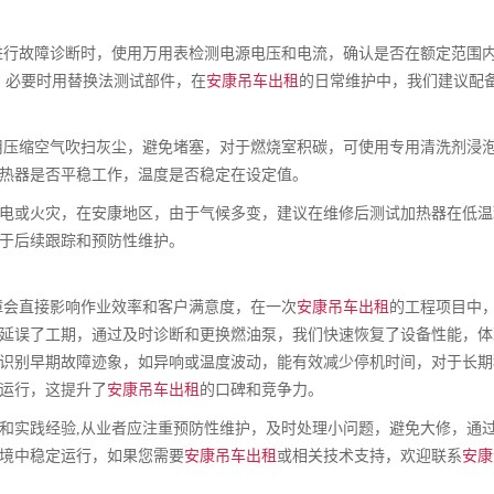
进行故障诊断时，使用万用表检测电源电压和电流，确认是否在额定范围
器，必要时用替换法测试部件，在
安康吊车出租
的日常维护中，我们建议配
用压缩空气吹扫灰尘，避免堵塞，对于燃烧室积碳，可使用专用清洗剂浸
热器是否平稳工作，温度是否稳定在设定值。
电或火灾，在安康地区，由于气候多变，建议在维修后测试加热器在低温
于后续跟踪和预防性维护。
障会直接影响作业效率和客户满意度，在一次
安康吊车出租
的工程项目中
延误了工期，通过及时诊断和更换燃油泵，我们快速恢复了设备性能，体
识别早期故障迹象，如异响或温度波动，能有效减少停机时间，对于长期
运行，这提升了
安康吊车出租
的口碑和竞争力。
和实践经验,从业者应注重预防性维护，及时处理小问题，避免大修，通
境中稳定运行，如果您需要
安康吊车出租
或相关技术支持，欢迎联系
安康