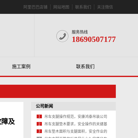
阿里巴巴店铺
网站地图
联系我们
关注微信
服务热线
18690507177
施工案例
联系我们
公司新闻
吊车支腿操作规范，安康鸿泰吊装公司
故障及
教你安全作业的每一步
吊车支腿垫木要求，安全操作的关键基
石
吊车垫木面积与支腿面积，安全作业的