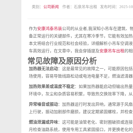
类别：
公司新闻
作者：石泉吊车出租
发布时间：2025-10
作为
安康鸿泰吊装
公司的从业者,我深知小吊车在建筑、
备正常运行的关键部件，尤其在寒冷季节，它能有效加热
本文将结合行业规范和社会经验，详细解析小吊车空调液
车高效运行，在文章中，我会穿插提及
安康吊车出租
的相
常见故障及原因分析
加热器无法启动
：这是最常见的故障之一，可能原因包括
场使用，容易导致线路松动或电池电量不足，燃油滤清器
加热效果差或温度不稳定
：如果加热器能启动但输出热量
环境中，灰尘和杂质容易积聚，导致热交换效率下降，从
异常噪音或振动
：加热器运行时发出异响，通常源于风扇
上行驶，振动加剧部件磨损，建议定期紧固螺栓，并检查
燃油泄漏或异味
：这可能是油管老化、密封圈破损或连接
月检查油路系统，使用专用工具紧固接口，并更换老化的