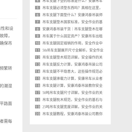
基石与规范
吊车支腿下垫的标准是什么？安康吊车
出租师傅教你正确操作
吊车支腿必须垫东西吗？真相在这里，
安全操作不可忽视
吊车支腿下面垫什么？安康鸿泰吊装师
傅教你正确选择垫板，安全又合规
吊车支腿垫木国家标准，安全作业的基
适性和设
石与安康吊车出租的合规操作
安康鸿泰吊装干货｜吊车支腿垫木在哪
故障，
里买？从业者手把手教你选对不踩坑
吊车属于什么固定资产？安康吊车出租
确保吊
从业者详解分类与账务处理
吊车支腿固定插销的作用，安全作业中
不可或缺的保险栓
50t吊车支腿展开尺寸全解析，安全作业
的基石与实战经验
吊车支腿垫木规范详解，安全操作的关
键一步
吊车支腿反力计算，安康鸿泰吊装公司
频繁转
的专业经验分享
吊车支腿不平隐患大，这些操作规范必
须牢记
吊车支腿承载力计算，安康吊车从业者
的潮湿
的安全必修课
吊车支腿计算，安康鸿泰吊装教你安全
作业的核心要点
50吨吊车支腿尺寸详解，安全作业的关
键参数与操作规范
吊车支腿枕木规范，安全作业的基石与
平路面
安康鸿泰吊装实操指南
25吨吊车支腿宽度详解，安全作业的关
键参数
吊车支腿教程，安康鸿泰吊装公司教你
者需每
安全操作，避免倾覆风险