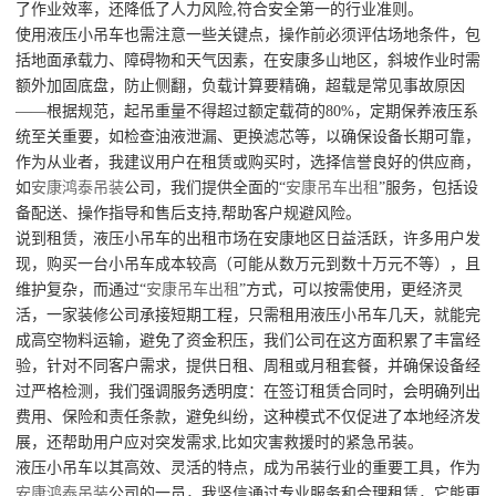
了作业效率，还降低了人力风险,符合安全第一的行业准则。
使用液压小吊车也需注意一些关键点，操作前必须评估场地条件，包
括地面承载力、障碍物和天气因素，在安康多山地区，斜坡作业时需
额外加固底盘，防止侧翻，负载计算要精确，超载是常见事故原因
——根据规范，起吊重量不得超过额定载荷的80%，定期保养液压系
统至关重要，如检查油液泄漏、更换滤芯等，以确保设备长期可靠，
作为从业者，我建议用户在租赁或购买时，选择信誉良好的供应商，
如
安康鸿泰吊装
公司，我们提供全面的“
安康吊车出租
”服务，包括设
备配送、操作指导和售后支持,帮助客户规避风险。
说到租赁，液压小吊车的出租市场在安康地区日益活跃，许多用户发
现，购买一台小吊车成本较高（可能从数万元到数十万元不等），且
维护复杂，而通过“
安康吊车出租
”方式，可以按需使用，更经济灵
活，一家装修公司承接短期工程，只需租用液压小吊车几天，就能完
成高空物料运输，避免了资金积压，我们公司在这方面积累了丰富经
验，针对不同客户需求，提供日租、周租或月租套餐，并确保设备经
过严格检测，我们强调服务透明度：在签订租赁合同时，会明确列出
费用、保险和责任条款，避免纠纷，这种模式不仅促进了本地经济发
展，还帮助用户应对突发需求,比如灾害救援时的紧急吊装。
液压小吊车以其高效、灵活的特点，成为吊装行业的重要工具，作为
安康鸿泰吊装
公司的一员，我坚信通过专业服务和合理租赁，它能更