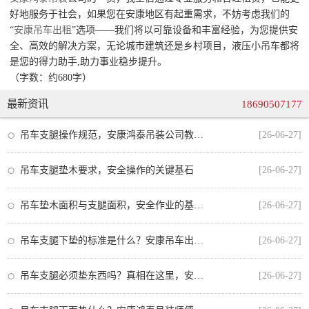
好地服务于社会，如果您在安康地区有起重需求，不妨考虑我们的
“
安康吊车出租
”选项——我们将以可靠设备和丰富经验，为您提供安
全、高效的解决方案，无论城市建筑还是乡村项目，液压小吊车都将
是您的得力助手,助力事业稳步提升。
（字数：约680字）
最新资讯
18690507177
吊车支腿操作规范，安康鸿泰吊装公司教你安全作业的每一步
[26-06-27]
吊车支腿垫木要求，安全操作的关键基石
[26-06-27]
吊车垫木面积与支腿面积，安全作业的基石与规范
[26-06-27]
吊车支腿下垫的标准是什么？安康吊车出租师傅教你正确操作
[26-06-27]
吊车支腿必须垫东西吗？真相在这里，安全操作不可忽视
[26-06-27]