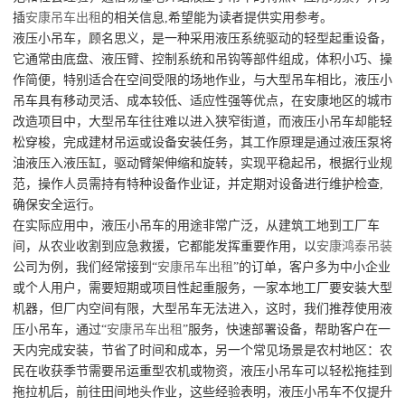
插
安康吊车出租
的相关信息,希望能为读者提供实用参考。
液压小吊车，顾名思义，是一种采用液压系统驱动的轻型起重设备，
它通常由底盘、液压臂、控制系统和吊钩等部件组成，体积小巧、操
作简便，特别适合在空间受限的场地作业，与大型吊车相比，液压小
吊车具有移动灵活、成本较低、适应性强等优点，在安康地区的城市
改造项目中，大型吊车往往难以进入狭窄街道，而液压小吊车却能轻
松穿梭，完成建材吊运或设备安装任务，其工作原理是通过液压泵将
油液压入液压缸，驱动臂架伸缩和旋转，实现平稳起吊，根据行业规
范，操作人员需持有特种设备作业证，并定期对设备进行维护检查,
确保安全运行。
在实际应用中，液压小吊车的用途非常广泛，从建筑工地到工厂车
间，从农业收割到应急救援，它都能发挥重要作用，以
安康鸿泰吊装
公司为例，我们经常接到“
安康吊车出租
”的订单，客户多为中小企业
或个人用户，需要短期或项目性起重服务，一家本地工厂要安装大型
机器，但厂内空间有限，大型吊车无法进入，这时，我们推荐使用液
压小吊车，通过“
安康吊车出租
”服务，快速部署设备，帮助客户在一
天内完成安装，节省了时间和成本，另一个常见场景是农村地区：农
民在收获季节需要吊运重型农机或物资，液压小吊车可以轻松拖挂到
拖拉机后，前往田间地头作业，这些经验表明，液压小吊车不仅提升