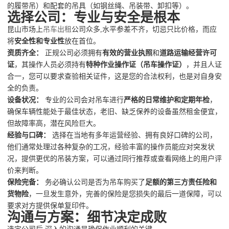
的履带吊）和配套的吊具（如钢丝绳、吊装带、卸扣等）。
选择公司：专业与安全是根本
昆山市场上
吊车出租
公司众多,水平参差不齐，切忌只比价格，而应
将
安全性和专业性
放在首位。
资质齐全：
正规公司必须拥有
有效的营业执照
和
道路运输经营许可
证
，其操作人员必须持有
特种作业操作证（吊车操作证）
，并且人证
合一，您可以要求查验相关证件，这是您的合法权利，也是对自身安
全的负责。
设备状况：
专业的公司会对吊车进行
严格的日常维护和定期年检
，
确保车辆性能处于最佳状态，老旧、缺乏保养的设备虽然租金便宜，
但故障率高，潜在风险巨大。
经验与口碑：
选择在当地有多年运营经验、拥有良好口碑的公司，
他们通常处理过各种复杂的工况，经验丰富的操作员能应对突发状
况，提供更优的吊装方案，可以通过同行推荐或查看网络上的用户评
价来判断。
保险完备：
务必确认公司是否为吊车购买了
足额的第三方责任险和
货物险
，一旦发生意外，完善的保险是您损失的最后一道保障，可以
要求对方提供保单复印件。
沟通与方案：细节决定成败