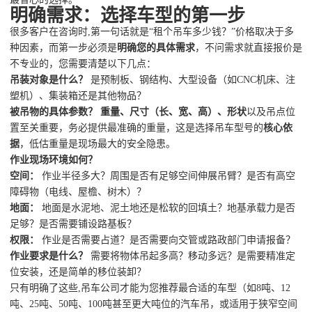
明确需求：选择车型的第一步
很多客户在咨询时,第一句话就是“租个吊车多少钱？”价格取决于多
种因素，而第一步必须是
明确您的具体需求
，不问需求就直接报价是
不专业的，您需要清楚以下几点：
吊装对象是什么？
是预制板、钢结构、大型设备（如CNC机床、注
塑机）、集装箱还是其他物品？
被吊物的具体参数？
重量、尺寸（长、宽、高）、形状
以及吊点位
置至关重要，务必提供最准确的重量，这是选择吊车型号的
核心依
据
，低估重量是现场最大的安全隐患。
作业现场环境如何？
空间：
作业半径多大？周围是否有足够空间伸展吊臂？是否有高空
障碍物（电线、屋檐、树木）？
地面：
地面是水泥地、泥土地还是松软的回填土？地基承载力是否
足够？是否需要铺设路基板？
权限：
作业是否需要占道？是否需要向交管或路政部门申请报备？
作业要求是什么？
需要将物体吊起多高？移动多远？是需要精准定
位安装，还是简单的移位装卸？
只有明确了这些,吊车公司才能为您推荐最合适的车型（如8吨、12
吨、25吨、50吨、100吨甚至更大吨位的汽车吊，或适用于狭窄空间