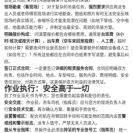
选定公司后,深入的沟通是确保作业顺利的关键。
现场勘查（看现场）：
对于复杂的吊装任务，
强烈要求
供应商派专
业人员或老师傅到现场进行实地勘查，图纸和照片有时无法完全反映
现场的真实情况，亲眼所见才能发现潜在问题（如地下管线、空中电
缆、地面承压能力等），并制定出最安全、高效的吊装方案。
明确报价构成：
问清楚报价都包含哪些费用，通常是
台班费（8小
时/班次或按天计算）、出车费（空车来回里程费）、人工费
，超时
如何计算？需要夜间作业是否加价？是否需要额外的辅助设备或人工
（如信号工）？所有这些都应在合同中白纸黑字写清楚，避免事后纠
纷。
签订正式合同：
一定要签订
详细的租赁服务合同
，合同应明确双方
权责，包括作业时间、地点、车型吨位、服务内容、费用明细、安全
责任划分、付款方式等，这是保护双方利益的法律凭证。
作业执行：安全高于一切
到了作业当天,作为甲方，您也需要负起监督和配合的责任。
安全交底：
作业前，吊车司机（指挥员）应与您方的现场负责人进
行
安全技术交底
，再次确认方案、重量和手势信号。
设置警戒区：
配合司机在吊臂回转半径和可能坠物的范围内设置
警
戒线和警示标志
，派专人值守，严禁无关人员进入。
服从专业指挥：
吊装作业必须由
持证的专业信号工（指挥员）
统一