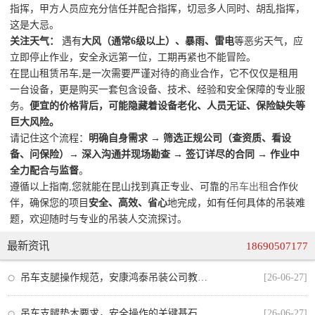
指挥，甲方人员应充分信任并配合指挥，切忌多人同时、胡乱指挥，
这是大忌。
关注天气：
遇有
大风（通常6级以上）、暴雨、雷电
等恶劣天气，应
立即停止作业，安全永远第一位，工期再紧也不能冒险。
在昆山租赁吊车,是一次需要严谨对待的商业合作，它不仅仅是租用
一台设备，更是购买一套包含设备、技术、经验和安全保障的专业服
务。
便宜的价格背后，可能隐藏着设备老化、人员无证、保险缺失等
巨大风险。
请记住这个流程：
明确自身需求 → 筛选正规公司（查资质、看设
备、问保险）→ 深入沟通并现场勘查 → 签订详尽的合同 → 作业中
全力配合与监督
。
遵循以上指南,您就能在昆山找到真正专业、可靠的
吊车出租
合作伙
伴，确保您的项目
安全、高效、省心
地完成，如有任何具体的吊装难
题，欢迎随时与专业的吊装人交流探讨。
最新资讯
18690507177
吊车支腿操作规范，安康鸿泰吊装公司教你安全作业的每一步
[26-06-27]
吊车支腿垫木要求，安全操作的关键基石
[26-06-27]