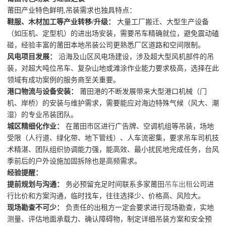
莆田产业特色鲜明,吊装需求也独具特点：
鞋服、木材加工等产业转移/升级：
大量工厂搬迁、大型生产设备
（如压机、定型机）的进出场安装，需要吊车精确就位，避免震动磕
碰，经验丰富的莆田本地吊装公司更熟悉厂区道路和空间限制。
风电项目发展：
沿海及山区风电场建设，涉及超大型风机部件的吊
装，对超大吨位吊车、复杂山地或滩涂作业能力要求极高，选择在此
领域有成功案例的服务商至关重要。
港口物流与设备安装：
莆田港的不断发展带来大型港口机械（门
机、岸桥）的安装与维护需求，需要能应对海边特殊气候（风大、潮
湿）的专业吊装团队。
城区精细化作业：
在莆田市区进行广告牌、空调机组等吊装，场地
受限（人行道、绿化带、地下管线）、人车流密集，要求吊车司机技
术精湛、团队组织协调能力强，能高效、最小扰民地完成任务，台风
季前后的户外设施加固拆除也是高频需求。
经验提醒：
提前规划与沟通：
务必预留充足时间联系多家莆田
吊车出租
公司进
行比价和方案沟通，临时找车，往往选择少、价格高、风险大。
现场勘查不可少：
负责任的出租方一定会要求进行现场勘查，实地
测量、评估地面承载力、确认障碍物，制定详细吊装方案和安全预