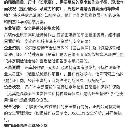
的精确重量、尺寸（长宽高）、需要吊装的高度和作业半径、现场地
面状况（是否硬化、承载力如何）、周边环境是否有高压线等障碍
物？
将这些信息清晰告知服务商，他们才能为您推荐最匹配的设备
和制定科学的吊装方案。
专业资质：安全是吊装的生命线
吊装作业属于高风险特种作业,在莆田选择
吊车出租
服务商，
绝不能
只看价格！
务必严格核查其专业资质与安全记录：
企业资质：
公司是否持有合法有效的《营业执照》及《道路运输经
营许可证》？特种设备（吊车）是否在莆田市市场监督管理局进行登
记并定期检验合格？查看检验报告副本是必要的。
人员资质：
吊车操作员（司机）必须持有国家颁发的《特种设备作
业人员证》（起重机械操作项目），且在有效期内，信号司索工也必
须持证上岗，经验丰富的团队能准确判断风险、默契配合。
设备状况：
吊车本身是否按时进行法定年检和日常维护保养？保险
（尤其是高额第三者责任险和特种设备保险）是否齐全有效？拒绝使
用“带病”或超期服役设备。
安全记录：
了解该公司过往项目的安全执行情况，正规公司有完善
的安全管理制度（如吊装作业票制度、JSA工作安全分析）并严格执
行。
莆田特色场景与经验之谈