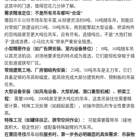
这其中的门道，值得您花几分钟了解。
需求精准定位：不是所有吊车都叫“合适”
莆田
吊车出租
市场车型丰富,从轻便灵活的8吨、16吨随车吊，到能应
对常规厂房建设的25吨、50吨吊车，再到能擎起大型设备、桥梁构件
的百吨级甚至更大吨位吊车，应有尽有。
选错吨位，不是“大炮打蚊
子”造成浪费，小马拉大车”带来严重安全隐患。
小型精密作业（如广告牌安装、室内设备移位）：
8吨、16吨随车吊
以其灵活机动、对场地要求低的特点成为首选，它们能轻松穿梭于城
区街道或狭窄厂区。
常规建筑工地、厂房钢结构安装：
25吨、50吨吊车是主力军，它们
具备足够的吊高和幅度，能高效完成大部分建筑构件、预制板的吊装
任务。
大型设备安装（如风电设备、大型机械、港口重型机械）、桥梁工
程：
需要100吨、200吨甚至更大吨位的吊车，这类吊装往往需要精
密计算、特殊工况处理（如超起装置），对操作团队的专业性要求极
高。
特殊工况（如罐体扶正、狭窄空间作业）：
可能需要履带吊（接地
面积大、稳定性好）或配备特殊副臂的汽车吊。
在莆田寻找
吊车出租
服务时，第一步务必明确您的具体需求：吊装物