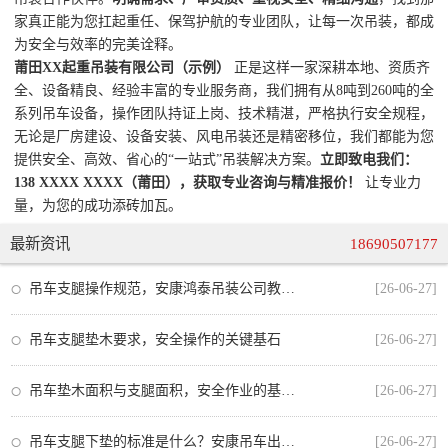
家真正能为您扛起重任、保驾护航的专业团队，让每一次吊装，都成
为安全与效率的完美诠释。
莆田XX起重吊装有限公司（示例）
正是这样一家深耕本地、资质齐
全、设备精良、经验丰富的专业服务商，我们拥有从8吨到260吨的全
系列吊车设备，操作团队持证上岗、技术精湛，严格执行安全规程，
无论是厂房建设、设备安装、风电吊装还是精密移位，我们都能为您
提供安全、高效、省心的“一站式”吊装解决方案。
立即致电我们：
138 XXXX XXXX（莆田），获取专业咨询与精准报价！
让专业力
量，为您的成功添砖加瓦。
最新资讯
18690507177
吊车支腿操作规范，安康鸿泰吊装公司教你安全作业的每一步
[26-06-27]
吊车支腿垫木要求，安全操作的关键基石
[26-06-27]
吊车垫木面积与支腿面积，安全作业的基石与规范
[26-06-27]
吊车支腿下垫的标准是什么？安康吊车出租师傅教你正确操作
[26-06-27]