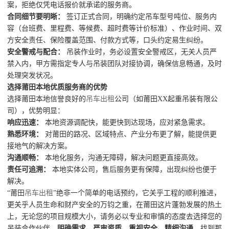
案，拒绝仅凭电话报价就承诺的服务商。
合同细节要明晰：
签订正式合同，明确约定吊车型号吨位、服务内
容（台班费、里程费、等候费、超时费等计价标准）、作业时间、双
方安全责任、保险覆盖范围、付款方式等，口头约定易生纠纷。
安全警戒与配合：
吊装作业时，务必设置安全警戒区，无关人员严
禁入内，甲方需指定专人与吊装团队对接协调，确保信息畅通，及时
处理突发状况。
选择莆田本地优质服务商的优势
选择莆田本地信誉良好的
吊车出租
公司（如莆田XX起重吊装有限公
司），优势明显：
响应迅速：
本地资源调配快，能更快到达现场，应对紧急需求。
熟悉环境：
对莆田的路况、区域特点、产业分布更了解，能提供更
接地气的解决方案。
沟通顺畅：
本地化服务，沟通无障碍，解决问题更直接高效。
责任可追溯：
本地实体公司，售后服务更有保障，出现纠纷也便于
解决。
“莆田
吊车出租
”绝非一个简单的电话预约，它关乎工程的顺利推进，
更关乎人员生命和财产安全的万钧之重，在莆田这片蓬勃发展的热土
上，无论您的项目规模大小，请务必以专业和审慎的态度去选择您的
吊装合作伙伴。
明确需求、严审资质、重视安全、精细沟通
，找到那