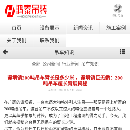
拨打电话
首页
设备展示
新闻资讯
施工案例
关于我们
联系我们
吊车知识
全部
公司新闻
行业新闻
吊车知识
谭坝镇200吨吊车臂长是多少米 ，谭坝镇巨无霸：200
吨吊车超长臂展揭秘
发表时间：2025-01-05 作者：admins
在广袤的谭坝镇，一台庞然大物格外引人注目——那便是镇上新晋的
200吨级吊车。这台吊车不仅以其惊人的吨位震撼着每一个过路人，
更以其超乎想象的臂长，成为了当地工程建设的得力助手。今天，我
们就来揭秘这台巨无霸吊车的臂长之谜。
吊车，作为现代工程建设中不可或缺的重型机械，其重要性不言而