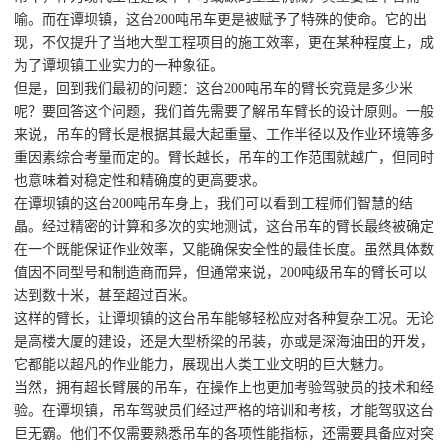
喻。而在谭坝镇，这台200吨吊车更是被赋予了特殊的使命。它的出
现，不仅提升了当地大型工程项目的施工效率，更在某种程度上，成
为了谭坝镇工业实力的一种象征。
但是，回到我们最初的问题：这台200吨吊车的臂长究竟是多少米
呢？要回答这个问题，我们首先需要了解吊车臂长的设计原则。一般
来说，吊车的臂长是根据其最大起重量、工作半径以及作业环境等多
重因素综合考量而定的。臂长越长，吊车的工作范围就越广，但同时
也意味着对稳定性和精确度的更高要求。
在谭坝镇的这台200吨吊车身上，我们可以看到工程师们智慧的结
晶。经过精密的计算和多次的实地测试，这台吊车的臂长最终被确定
在一个既能保证作业效率，又能确保安全性的最佳长度。虽然具体数
值因不同型号和制造商而异，但通常来说，200吨级吊车的臂长可以
达到数十米，甚至超过百米。
这样的臂长，让谭坝镇的这台吊车能够轻松应对各种复杂工况。无论
是高楼大厦的建设，还是大型桥梁的吊装，亦或是深海油田的开发，
它都能以超凡的作业能力，展现出人类工业文明的巨大魅力。
当然，拥有超长臂展的吊车，在操作上也更加考验驾驶员的技术和经
验。在谭坝镇，吊车驾驶员们经过严格的培训和考核，才能驾驭这台
巨无霸。他们不仅需要熟悉吊车的各项性能指标，还需要具备应对突