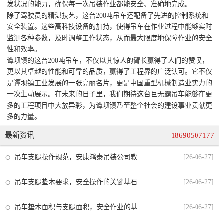
发状况的能力，确保每一次吊装作业都能安全、准确地完成。
除了驾驶员的精湛技艺，这台200吨吊车还配备了先进的控制系统和
安全装置。这些高科技设备的加持，使得吊车在作业过程中能够实时
监测各种参数，及时调整工作状态，从而最大限度地保障作业的安全
性和效率。
谭坝镇的这台200吨吊车，不仅以其惊人的臂长赢得了人们的赞叹，
更以其卓越的性能和可靠的品质，赢得了工程界的广泛认可。它不仅
是谭坝镇工业发展的一张亮丽名片，更是中国重型机械制造业实力的
一次生动展示。在未来的日子里，我们期待这台巨无霸吊车能够在更
多的工程项目中大放异彩，为谭坝镇乃至整个社会的建设事业贡献更
多的力量。
最新资讯
18690507177
吊车支腿操作规范，安康鸿泰吊装公司教你安全作业的每一步
[26-06-27]
吊车支腿垫木要求，安全操作的关键基石
[26-06-27]
吊车垫木面积与支腿面积，安全作业的基石与规范
[26-06-27]