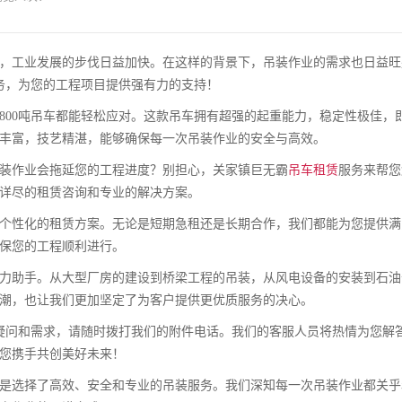
，工业发展的步伐日益加快。在这样的背景下，吊装作业的需求也日益旺
务，为您的工程项目提供强有力的支持！
800吨吊车都能轻松应对。这款吊车拥有超强的起重能力，稳定性极佳，
丰富，技艺精湛，能够确保每一次吊装作业的安全与高效。
装作业会拖延您的工程进度？别担心，关家镇巨无霸
吊车租赁
服务来帮您
详尽的租赁咨询和专业的解决方案。
个性化的租赁方案。无论是短期急租还是长期合作，我们都能为您提供满
保您的工程顺利进行。
力助手。从大型厂房的建设到桥梁工程的吊装，从风电设备的安装到石油
潮，也让我们更加坚定了为客户提供更优质服务的决心。
疑问和需求，请随时拨打我们的附件电话。我们的客服人员将热情为您解
您携手共创美好未来！
是选择了高效、安全和专业的吊装服务。我们深知每一次吊装作业都关乎