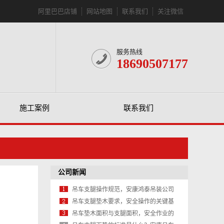
阿里巴巴店铺
网站地图
联系我们
关注微信
服务热线
18690507177
施工案例
联系我们
公司新闻
吊车支腿操作规范，安康鸿泰吊装公司
教你安全作业的每一步
吊车支腿垫木要求，安全操作的关键基
石
吊车垫木面积与支腿面积，安全作业的