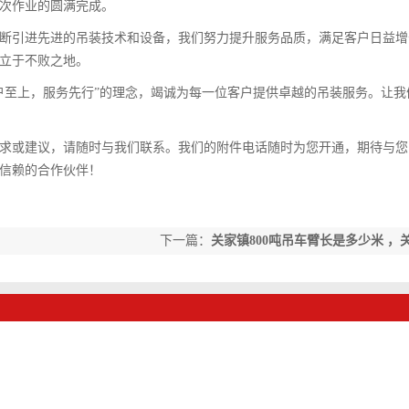
次作业的圆满完成。
断引进先进的吊装技术和设备，我们努力提升服务品质，满足客户日益增
立于不败之地。
户至上，服务先行”的理念，竭诚为每一位客户提供卓越的吊装服务。让我
求或建议，请随时与我们联系。我们的附件电话随时为您开通，期待与您
信赖的合作伙伴！
下一篇：
关家镇800吨吊车臂长是多少米 ，
800吨吊车巨臂揭秘：长度究竟几何？