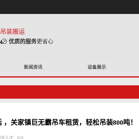
重吊装搬运
优质的服务
更省心
新闻资讯
设备展示
话 ，关家镇巨无霸吊车租赁，轻松吊装800吨！
浏览人次：
826