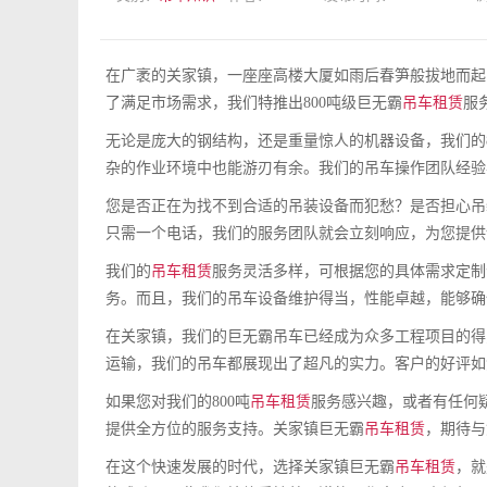
在广袤的关家镇，一座座高楼大厦如雨后春笋般拔地而起
了满足市场需求，我们特推出800吨级巨无霸
吊车租赁
服
无论是庞大的钢结构，还是重量惊人的机器设备，我们的
杂的作业环境中也能游刃有余。我们的吊车操作团队经验
您是否正在为找不到合适的吊装设备而犯愁？是否担心吊
只需一个电话，我们的服务团队就会立刻响应，为您提供
我们的
吊车租赁
服务灵活多样，可根据您的具体需求定制
务。而且，我们的吊车设备维护得当，性能卓越，能够确
在关家镇，我们的巨无霸吊车已经成为众多工程项目的得
运输，我们的吊车都展现出了超凡的实力。客户的好评如
如果您对我们的800吨
吊车租赁
服务感兴趣，或者有任何
提供全方位的服务支持。关家镇巨无霸
吊车租赁
，期待与
在这个快速发展的时代，选择关家镇巨无霸
吊车租赁
，就