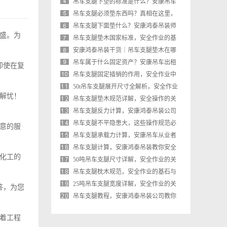
基石与规范
吊车支腿下垫的标准是什么？安康吊车
出租师傅教你正确操作
吊车支腿必须垫东西吗？真相在这里，
安全操作不可忽视
吊车支腿下面垫什么？安康鸿泰吊装师
盛。为
傅教你正确选择垫板，安全又合规
吊车支腿垫木国家标准，安全作业的基
石与安康吊车出租的合规操作
安康鸿泰吊装干货｜吊车支腿垫木在哪
里买？从业者手把手教你选对不踩坑
吊车属于什么固定资产？安康吊车出租
即使在复
从业者详解分类与账务处理
吊车支腿固定插销的作用，安全作业中
不可或缺的保险栓
50t吊车支腿展开尺寸全解析，安全作业
解忧！
的基石与实战经验
吊车支腿垫木规范详解，安全操作的关
键一步
吊车支腿反力计算，安康鸿泰吊装公司
的专业经验分享
吊车支腿不平隐患大，这些操作规范必
意的服
须牢记
吊车支腿承载力计算，安康吊车从业者
的安全必修课
吊车支腿计算，安康鸿泰吊装教你安全
化工的
作业的核心要点
50吨吊车支腿尺寸详解，安全作业的关
键参数与操作规范
吊车支腿枕木规范，安全作业的基石与
安康鸿泰吊装实操指南
25吨吊车支腿宽度详解，安全作业的关
答，为您
键参数
吊车支腿教程，安康鸿泰吊装公司教你
安全操作，避免倾覆风险
着工程