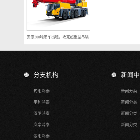
安康300吨吊车出租，攻克超重型吊装
难题，超大件设备吊装一站式解决方
案
分支机构
新闻中
旬阳鸿泰
新闻分类
平利鸿泰
新闻分类
汉阴鸿泰
新闻分类
岚皋鸿泰
新闻分类
紫阳鸿泰