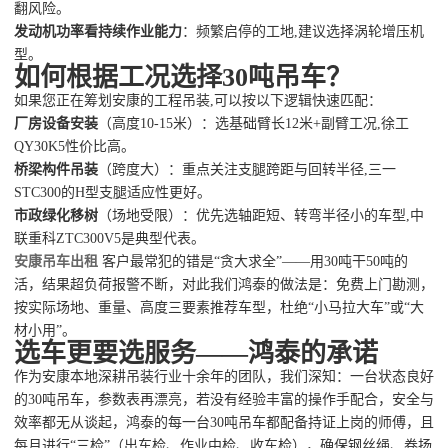
翻风险。
发动机功率看持续作业能力
：频繁启停的工地,建议选择涡轮增压机
型。
如何根据工况选择30吨吊车？
如果您正在筹划安康的工程吊装,可以按以下逻辑快速匹配：
厂房设备安装
（高度10-15米）：选基础臂长12米+副臂工况,徐工
QY30K5性价比高。
桥梁构件吊装
（跨度大）：重点关注支腿跨距与回转半径,三一
STC300的H型支腿适应性更好。
市政绿化移树
（场地受限）：优先选轴距短、转弯半径小的车型,中
联重科ZTC300V5是典型代表。
安康吊车出租
客户最常犯的错是“贪大求全”——用30吨干50吨的
活，结果超负荷报警不断，对此我们鸿泰的做法是：免费上门勘测，
按实际场地、重量、高度三要素推荐车型，杜绝“小马拉大车”或“大
材小用”。
选车更要选服务——鸿泰的承诺
作为安康本地深耕吊装行业十余年的团队，我们深知：一台状态良好
的30吨吊车，参数表再漂亮，若没有经验丰富的操作手配合，安全与
效率都无从谈起，鸿泰的每一台30吨吊车都配备持证上岗的师傅，且
每月进行“三检”（出车检、作业中检、收车检），确保钢丝绳、卷扬