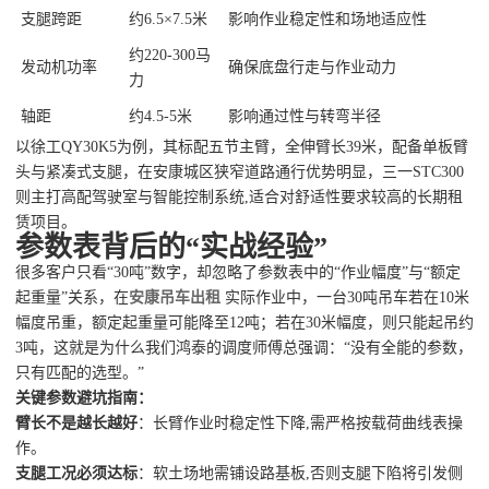
支腿跨距
约6.5×7.5米
影响作业稳定性和场地适应性
约220-300马
发动机功率
确保底盘行走与作业动力
力
轴距
约4.5-5米
影响通过性与转弯半径
以徐工QY30K5为例，其标配五节主臂，全伸臂长39米，配备单板臂
头与紧凑式支腿，在安康城区狭窄道路通行优势明显，三一STC300
则主打高配驾驶室与智能控制系统,适合对舒适性要求较高的长期租
赁项目。
参数表背后的“实战经验”
很多客户只看“30吨”数字，却忽略了参数表中的“作业幅度”与“额定
起重量”关系，在
安康吊车出租
实际作业中，一台30吨吊车若在10米
幅度吊重，额定起重量可能降至12吨；若在30米幅度，则只能起吊约
3吨，这就是为什么我们鸿泰的调度师傅总强调：“没有全能的参数，
只有匹配的选型。”
关键参数避坑指南：
臂长不是越长越好
：长臂作业时稳定性下降,需严格按载荷曲线表操
作。
支腿工况必须达标
：软土场地需铺设路基板,否则支腿下陷将引发侧