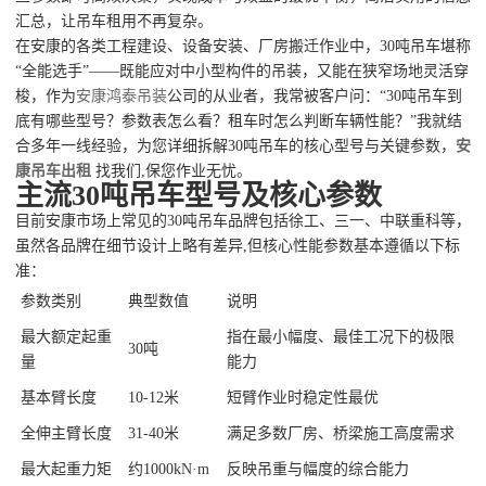
汇总，让吊车租用不再复杂。
在安康的各类工程建设、设备安装、厂房搬迁作业中，30吨吊车堪称
“全能选手”——既能应对中小型构件的吊装，又能在狭窄场地灵活穿
梭，作为
安康鸿泰吊装
公司的从业者，我常被客户问：“30吨吊车到
底有哪些型号？参数表怎么看？租车时怎么判断车辆性能？”我就结
合多年一线经验，为您详细拆解30吨吊车的核心型号与关键参数，
安
康吊车出租
找我们,保您作业无忧。
主流30吨吊车型号及核心参数
目前安康市场上常见的30吨吊车品牌包括徐工、三一、中联重科等，
虽然各品牌在细节设计上略有差异,但核心性能参数基本遵循以下标
准：
参数类别
典型数值
说明
最大额定起重
指在最小幅度、最佳工况下的极限
30吨
量
能力
基本臂长度
10-12米
短臂作业时稳定性最优
全伸主臂长度
31-40米
满足多数厂房、桥梁施工高度需求
最大起重力矩
约1000kN·m
反映吊重与幅度的综合能力