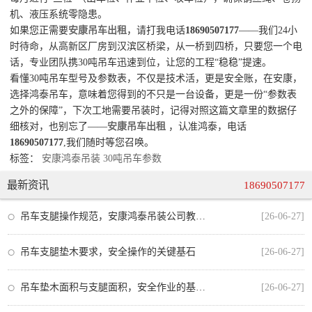
机、液压系统零隐患。
如果您正需要
安康吊车出租
，请打我电话
18690507177
——我们24小
时待命，从高新区厂房到汉滨区桥梁，从一桥到四桥，只要您一个电
话，专业团队携30吨吊车迅速到位，让您的工程“稳稳”提速。
看懂30吨吊车型号及参数表，不仅是技术活，更是安全账，在安康，
选择鸿泰吊车，意味着您得到的不只是一台设备，更是一份“参数表
之外的保障”，下次工地需要吊装时，记得对照这篇文章里的数据仔
细核对，也别忘了——
安康吊车出租
，认准鸿泰，电话
18690507177
,我们随时等您召唤。
标签：
安康鸿泰吊装
30吨吊车参数
最新资讯
18690507177
吊车支腿操作规范，安康鸿泰吊装公司教你安全作业的每一步
[26-06-27]
吊车支腿垫木要求，安全操作的关键基石
[26-06-27]
吊车垫木面积与支腿面积，安全作业的基石与规范
[26-06-27]