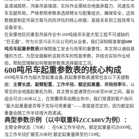
呈递减趋势，鸿泰吊装强调，实际作业需结合地面承载力、风速及吊
车支腿布局，严格参照参数表选择臂长与配重组合，确保安全，这些
数据是制定吊装方案与风险评估的核心依据，直接关系到工程效率与
设备安全。
在安康地区的重型吊装作业中,600吨级吊车是大型工程不可或缺的
“巨无霸”，作为
安康鸿泰吊装
公司的从业者，我们深知精准掌握
600
吨吊车起重参数表
对保障施工安全与效率的重要性，本文将以通俗易
懂的方式，为您全面解析这款吊车的性能参数，并结合实际作业经
验，帮助您理解如何根据参数表选择最佳工况。
600吨吊车起重参数表的核心构成
600吨吊车作为超大型起重设备,其起重参数表通常包含以下关键数
据：
主臂长度、副臂配置、工作半径、额定起重量、吊钩倍率
等，以
常见的全地面起重机为例，其主臂长度通常在60米至80米之间，最长
组合可达140米以上，在
安康吊车出租
业务中，我们常遇到客户询问
“最大起重量是否等于实际可用重量”——答案是否定的，因为额定起
重量会随工作半径增大而递减。
典型参数示例（以中联重科ZCC600V为例）：
主臂全伸状态（78米）：在6米工作半径内，额定起重量可达600吨；
当工作半径扩展至20米时,额定起重量降至约150吨；