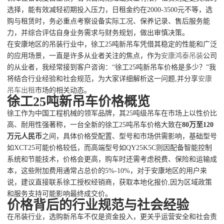
选择，能有效减轻初期投入压力，日租金约在2000-3500元不等，选
购与租赁时，务必重点考察设备实际工况、保养记录、售后服务能
力，并综合评估自身业务需求与财务规划，做出审慎决策。
在安康地区的吊装行业中，徐工25吨新吊车凭借其稳定的性能和广泛
的应用场景，一直是许多从业者关注的焦点，作为
安康鸿泰吊装
公司
的从业者，我经常接到客户咨询：“徐工25吨新吊车价格是多少？”我
将结合行业经验和社会规范，为大家详细解析这一问题,并分享
安康
吊车出租
市场的相关动态。
徐工25吨新吊车价格概览
徐工作为中国工程机械的领军品牌，其25吨级吊车在市场上以性价比
高、耐用性强著称，一台全新的徐工25吨吊车价格大致在
80万至120
万元人民币
之间，具体价格受配置、型号和市场供需影响，基础型号
如XCT25可能价格较低，而高端型号如QY25K5C则因配备智能控制
系统和节能技术，价格会更高，购车时还需考虑税费、保险和运输成
本，这些附加费用通常占总价的5%-10%，对于安康地区的用户来
说，建议直接联系徐工授权经销商，获取本地化报价,因为区域政策
和服务支持可能影响最终成交价。
价格背后的行业规范与社会经验
在吊装行业，选购新吊车不仅是资金投入，更关乎运营安全和社会责