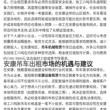
任，行业规范要求吊车必须符合国家安全标准，徐工25吨吊车通常配
备力矩限制器、高度限位器等安全装置，确保作业安全，社会经验告
诉我们，价格并非唯一考量因素，在安康这样的山区城市，吊车需适
应复杂地形，因此选择四驱或加强型底盘可能比低价型号更实用，维
护成本和配件供应也需纳入预算——徐工在安康设有服务网点，能提
供及时技术支持,这无形中降低了长期运营成本。
对于个人或中小企业，一次性购车可能资金压力较大，这时可以考虑
安康吊车出租
服务，租赁方式灵活，能根据项目需求短期使用，减少
初期投入，在安康地区，
吊车机械租赁
市场日益成熟，许多公司提供
包括徐工25吨在内的多种型号选择，租金按日或按月计算，日均费用
约1500-3000元,适合临时工程或季节性需求。
安康吊车出租
市场的机遇与建议
在安康，随着基础设施建设和物流行业的发展，吊车需求持续增长，
作为从业者，我观察到
安康设备租赁
市场正朝着专业化方向发展，鸿
泰吊装公司不仅提供
吊车出租
，还配套操作员和保险服务，确保客户
省心省力，对于想进入行业的新手，建议先通过租赁积累经验，了解
本地项目类型（如建筑吊装、桥梁施工等），再决定是否购车，选择
出租服务时，务必检查车辆的年检记录和保险状况,避免法律风险。
徐工25吨新吊车价格虽是一笔不小投资，但其可靠性和适应性在安康
市场具有显著优势，无论是购买还是租赁，都需结合行业规范、本地